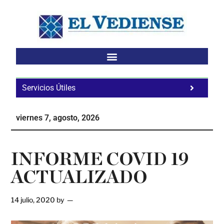
Saltar
Saltar
Saltar
al
a
al
contenido
la
pie
principal
barra
de
lateral
página
principal
Servicios Útiles
Fa
Ho
viernes 7, agosto, 2026
Te
Ne
INFORME COVID 19
ACTUALIZADO
14 julio, 2020
by