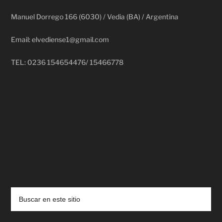
Manuel Dorrego 166 (6030) / Vedia (BA) / Argentina
Email: elvediense1@gmail.com
TEL: 0236 154654476/ 15466778
deadpool putlocker