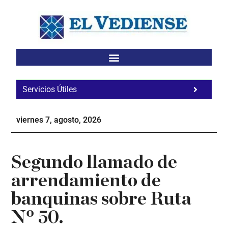
Saltar
Saltar
Saltar
al
a
al
contenido
la
pie
principal
barra
de
lateral
página
principal
Servicios Útiles
Fa
Ho
viernes 7, agosto, 2026
Te
Ne
Segundo llamado de
arrendamiento de
banquinas sobre Ruta
Nº 50.