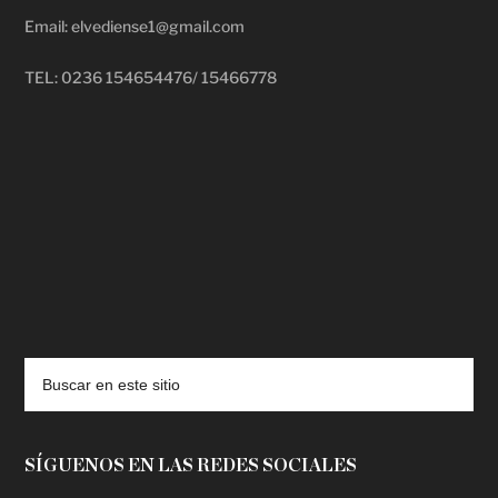
Email: elvediense1@gmail.com
TEL: 0236 154654476/ 15466778
deadpool putlocker
SÍGUENOS EN LAS REDES SOCIALES