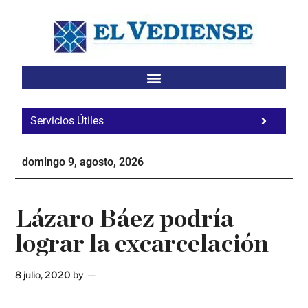
Saltar
Saltar
Saltar
al
a
al
contenido
la
pie
principal
barra
de
lateral
página
principal
Servicios Útiles
Fa
Ho
domingo 9, agosto, 2026
Te
Ne
Lázaro Báez podría
lograr la excarcelación
8 julio, 2020
by