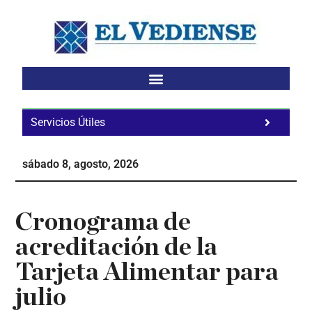
Saltar
Saltar
Saltar
al
a
al
contenido
la
pie
principal
barra
de
lateral
página
principal
Servicios Útiles
Fa
Ho
sábado 8, agosto, 2026
Te
Ne
Cronograma de
acreditación de la
Tarjeta Alimentar para
julio