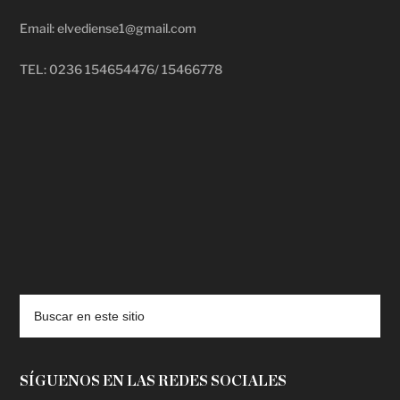
Email: elvediense1@gmail.com
TEL: 0236 154654476/ 15466778
deadpool putlocker
SÍGUENOS EN LAS REDES SOCIALES