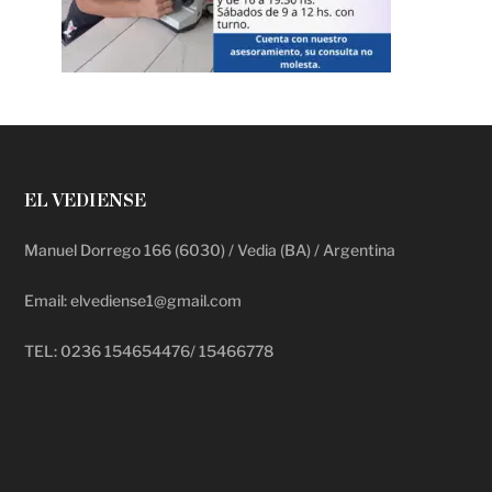
EL VEDIENSE
Manuel Dorrego 166 (6030) / Vedia (BA) / Argentina
Email: elvediense1@gmail.com
TEL: 0236 154654476/ 15466778