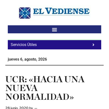
Saltar
Saltar
Saltar
al
a
al
contenido
la
pie
principal
barra
de
lateral
página
principal
Servicios Útiles
Fa
Ho
jueves 6, agosto, 2026
Te
Ne
UCR: «HACIA UNA
NUEVA
NORMALIDAD»
28 junio, 2020
by