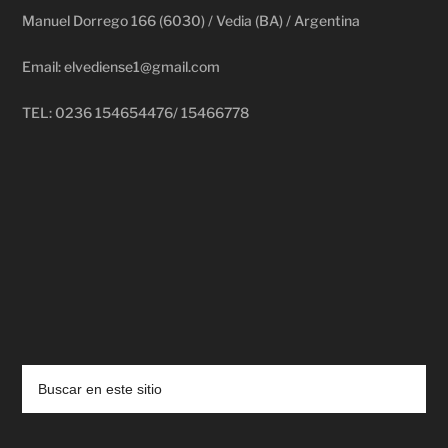
Manuel Dorrego 166 (6030) / Vedia (BA) / Argentina
Email: elvediense1@gmail.com
TEL: 0236 154654476/ 15466778
deadpool putlocker