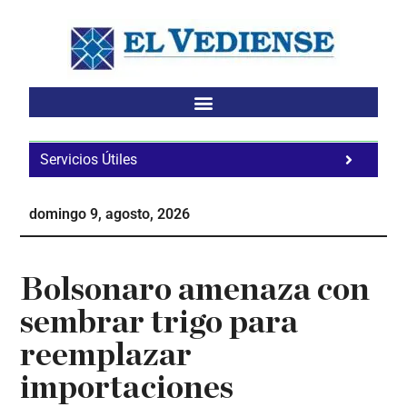
Saltar
Saltar
Saltar
al
a
al
contenido
la
pie
principal
barra
de
lateral
página
principal
Servicios Útiles
Fa
Ho
domingo 9, agosto, 2026
Te
Ne
Bolsonaro amenaza con
sembrar trigo para
reemplazar
importaciones