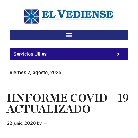
Saltar
Saltar
Saltar
al
a
al
contenido
la
pie
principal
barra
de
lateral
página
principal
Servicios Útiles
Fa
Ho
viernes 7, agosto, 2026
Te
Ne
IINFORME COVID – 19
ACTUALIZADO
22 junio, 2020
by