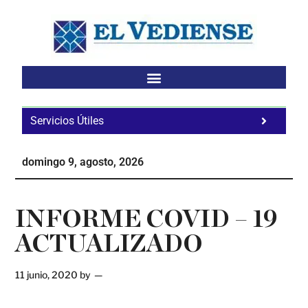
Saltar
Saltar
Saltar
al
a
al
contenido
la
pie
principal
barra
de
lateral
página
principal
Servicios Útiles
Fa
Ho
domingo 9, agosto, 2026
Te
Ne
INFORME COVID – 19
ACTUALIZADO
11 junio, 2020
by