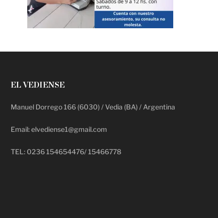
EL VEDIENSE
Manuel Dorrego 166 (6030) / Vedia (BA) / Argentina
Email: elvediense1@gmail.com
TEL: 0236 154654476/ 15466778