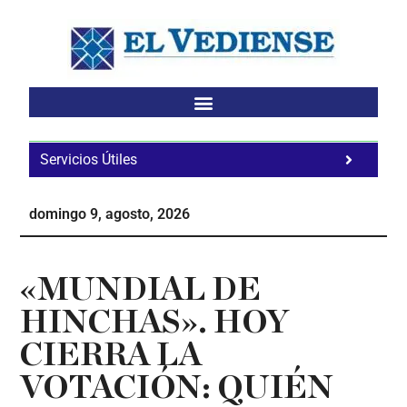
Saltar
Saltar
Saltar
al
a
al
contenido
la
pie
principal
barra
de
lateral
página
principal
Servicios Útiles
Fa
Ho
domingo 9, agosto, 2026
Te
Ne
«MUNDIAL DE
HINCHAS». HOY
CIERRA LA
VOTACIÓN: QUIÉN