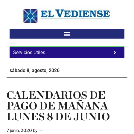
Saltar
Saltar
Saltar
al
a
al
contenido
la
pie
principal
barra
de
lateral
página
principal
Servicios Útiles
Fa
Ho
sábado 8, agosto, 2026
Te
Ne
CALENDARIOS DE
PAGO DE MAÑANA
LUNES 8 DE JUNIO
7 junio, 2020
by