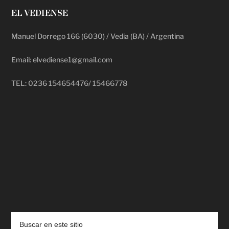
EL VEDIENSE
Manuel Dorrego 166 (6030) / Vedia (BA) / Argentina
Email: elvediense1@gmail.com
TEL: 0236 154654476/ 15466778
deadpool putlocker