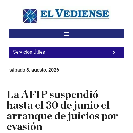
Saltar
Saltar
Saltar
al
a
al
contenido
la
pie
principal
barra
de
lateral
página
principal
Servicios Útiles
Fa
Ho
sábado 8, agosto, 2026
Te
Ne
La AFIP suspendió
hasta el 30 de junio el
arranque de juicios por
evasión