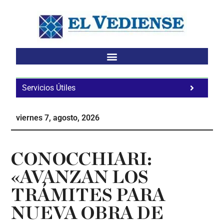
Saltar
Saltar
Saltar
al
a
al
contenido
la
pie
principal
barra
de
lateral
página
principal
Servicios Útiles
Fa
Ho
viernes 7, agosto, 2026
Te
Ne
CONOCCHIARI:
«AVANZAN LOS
TRÁMITES PARA
NUEVA OBRA DE