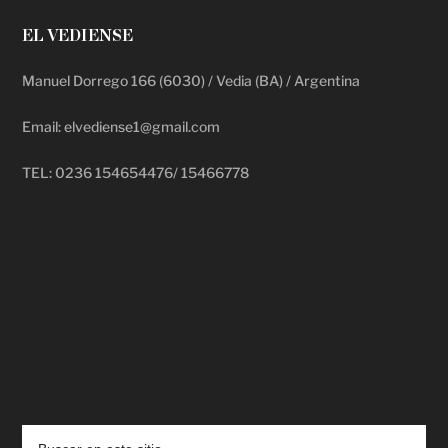
EL VEDIENSE
Manuel Dorrego 166 (6030) / Vedia (BA) / Argentina
Email: elvediense1@gmail.com
TEL: 0236 154654476/ 15466778
deadpool putlocker