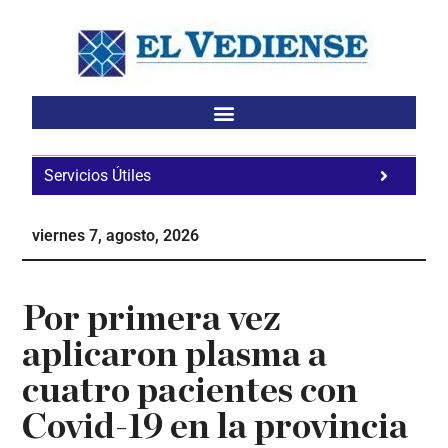
Saltar
Saltar
Saltar
al
a
al
contenido
la
pie
principal
barra
de
lateral
página
principal
Servicios Útiles
Fa
Ho
viernes 7, agosto, 2026
Te
Ne
Por primera vez
aplicaron plasma a
cuatro pacientes con
Covid-19 en la provincia