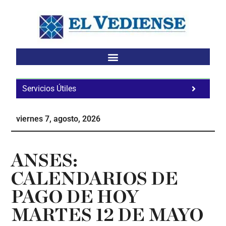
Saltar
Saltar
Saltar
al
a
al
contenido
la
pie
principal
barra
de
lateral
página
principal
Servicios Útiles
Fa
Ho
viernes 7, agosto, 2026
Te
Ne
ANSES:
CALENDARIOS DE
PAGO DE HOY
MARTES 12 DE MAYO