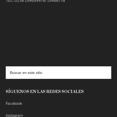
TEL: 0236 154654476/ 15466778
deadpool putlocker
SÍGUENOS EN LAS REDES SOCIALES
Facebook
Instagram