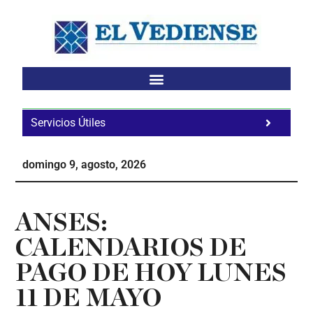
Saltar
Saltar
Saltar
al
a
al
contenido
la
pie
principal
barra
de
lateral
página
principal
Servicios Útiles
Fa
Ho
domingo 9, agosto, 2026
Te
Ne
ANSES:
CALENDARIOS DE
PAGO DE HOY LUNES
11 DE MAYO