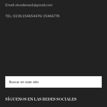
Email: elvediense1@gmail.com
TEL: 0236 154654476/ 15466778
deadpool putlocker
SÍGUENOS EN LAS REDES SOCIALES