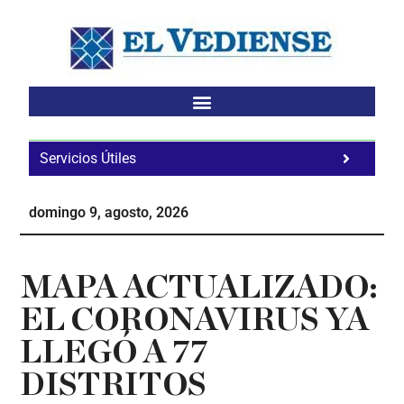
Saltar
Saltar
Saltar
al
a
al
contenido
la
pie
principal
barra
de
lateral
página
principal
Servicios Útiles
Fa
Ho
domingo 9, agosto, 2026
Te
Ne
MAPA ACTUALIZADO:
EL CORONAVIRUS YA
LLEGÓ A 77
DISTRITOS