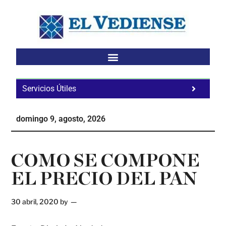
Saltar
Saltar
Saltar
al
a
al
contenido
la
pie
principal
barra
de
lateral
página
principal
Servicios Útiles
Fa
Ho
domingo 9, agosto, 2026
Te
Ne
COMO SE COMPONE
EL PRECIO DEL PAN
30 abril, 2020
by