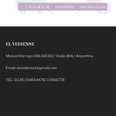
EL VEDIENSE
Manuel Dorrego 166 (6030) / Vedia (BA) / Argentina
Email: elvediense1@gmail.com
TEL: 0236 154654476/ 15466778