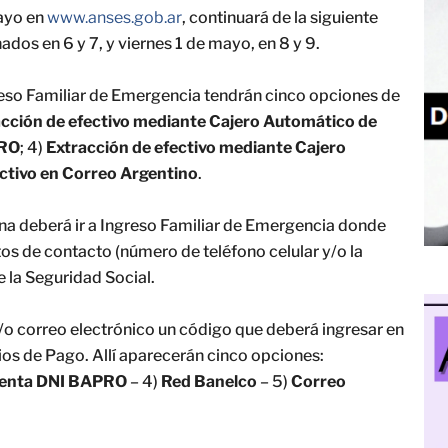
mayo en
www.anses.gob.ar
, continuará de la siguiente
dos en 6 y 7, y viernes 1 de mayo, en 8 y 9.
reso Familiar de Emergencia tendrán cinco opciones de
acción de efectivo mediante Cajero Automático de
PRO
; 4)
Extracción de efectivo mediante Cajero
ctivo en Correo Argentino
.
sona deberá ir a Ingreso Familiar de Emergencia donde
tos de contacto (número de teléfono celular y/o la
e la Seguridad Social.
y/o correo electrónico un código que deberá ingresar en
dios de Pago. Allí aparecerán cinco opciones:
enta DNI BAPRO
– 4)
Red Banelco
– 5)
Correo