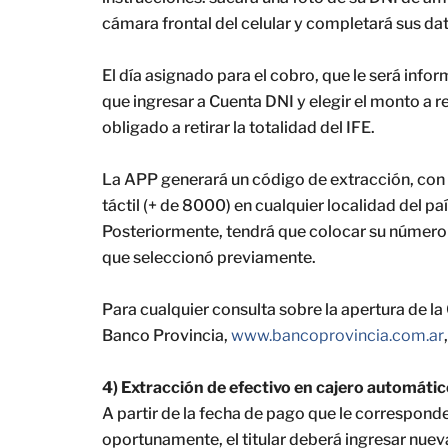
cámara frontal del celular y completará sus da
El día asignado para el cobro, que le será in
que ingresar a Cuenta DNI y elegir el monto a r
obligado a retirar la totalidad del IFE.
La APP generará un código de extracción, con el
táctil (+ de 8000) en cualquier localidad del paí
Posteriormente, tendrá que colocar su número d
que seleccionó previamente.
Para cualquier consulta sobre la apertura de la 
Banco Provincia,
www.bancoprovincia.
com.ar
4) Extracción de efectivo en cajero automáti
A partir de la fecha de pago que le correspon
oportunamente, el titular deberá ingresar nue