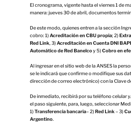
El cronograma, vigente hasta el viernes 1 de 
manera: jueves 30 de abril, documentos termina
De este modo, quienes entren a la sección Ing
cobro: 1)
Acreditación en CBU propia
; 2)
Extr
Red Link
, 3)
Acreditación en Cuenta DNI BA
Automático de Red Banelco
y 5)
Cobro en efe
Al ingresar en el sitio web de la ANSES la per
se le indicará que confirme o modifique sus da
dirección de correo electrónico) con la Clave d
De inmediato, recibirá por su teléfono celular 
el paso siguiente, para, luego, seleccionar Me
1)
Transferencia bancaria
– 2)
Red Link
– 3)
Cu
Argentino
.