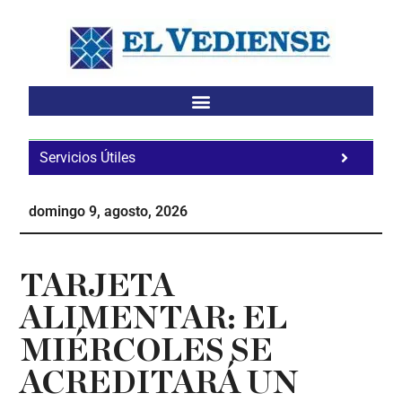
Saltar
Saltar
Saltar
al
a
al
contenido
la
pie
principal
barra
de
lateral
página
principal
Servicios Útiles
Fa
Ho
domingo 9, agosto, 2026
Te
Ne
TARJETA
ALIMENTAR: EL
MIÉRCOLES SE
ACREDITARÁ UN