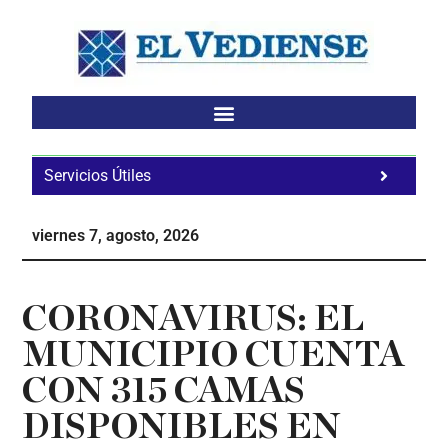
Saltar
Saltar
Saltar
al
a
al
contenido
la
pie
principal
barra
de
lateral
página
principal
Servicios Útiles
Fa
Ho
viernes 7, agosto, 2026
Te
Ne
CORONAVIRUS: EL
MUNICIPIO CUENTA
CON 315 CAMAS
DISPONIBLES EN