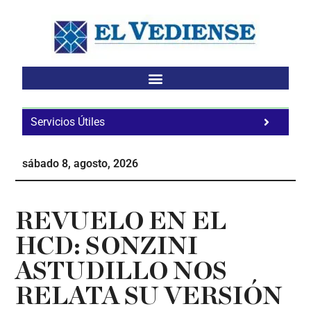
Saltar
Saltar
Saltar
al
a
al
contenido
la
pie
principal
barra
de
lateral
página
principal
Servicios Útiles
Fa
Ho
sábado 8, agosto, 2026
Te
Ne
REVUELO EN EL
HCD: SONZINI
ASTUDILLO NOS
RELATA SU VERSIÓN