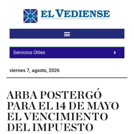
Saltar
Saltar
Saltar
al
a
al
contenido
la
pie
principal
barra
de
lateral
página
principal
Servicios Útiles
Fa
Ho
viernes 7, agosto, 2026
Te
Ne
ARBA POSTERGÓ
PARA EL 14 DE MAYO
EL VENCIMIENTO
DEL IMPUESTO