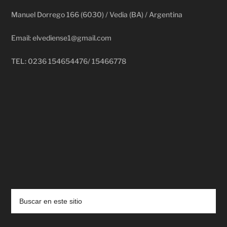
Manuel Dorrego 166 (6030) / Vedia (BA) / Argentina
Email: elvediense1@gmail.com
TEL: 0236 154654476/ 15466778
deadpool putlocker