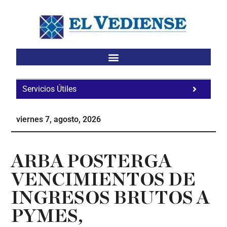
Saltar
Saltar
Saltar
al
a
al
contenido
la
pie
principal
barra
de
lateral
página
principal
Servicios Útiles
Fa
Ho
viernes 7, agosto, 2026
Te
Ne
ARBA POSTERGA
VENCIMIENTOS DE
INGRESOS BRUTOS A
PYMES,