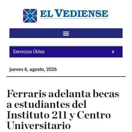
Saltar
Saltar
Saltar
al
a
al
contenido
la
pie
principal
barra
de
lateral
página
principal
Servicios Útiles
Fa
Ho
jueves 6, agosto, 2026
Te
Ne
Ferraris adelanta becas
a estudiantes del
Instituto 211 y Centro
Universitario