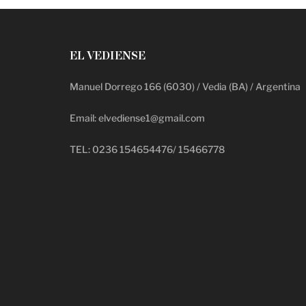
EL VEDIENSE
Manuel Dorrego 166 (6030) / Vedia (BA) / Argentina
Email: elvediense1@gmail.com
TEL: 0236 154654476/ 15466778