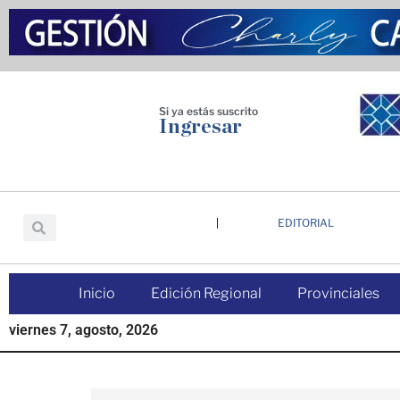
Saltar
Saltar
Saltar
al
a
al
contenido
la
pie
principal
barra
de
lateral
página
Si ya estás suscrito
Ingresar
principal
EDITORIAL
Inicio
Edición Regional
Provinciales
viernes 7, agosto, 2026